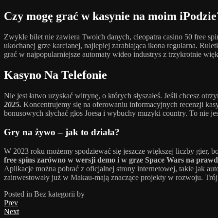
Czy mogę grać w kasynie na moim iPodzie
Zwykle bilet nie zawiera Twoich danych, cleopatra casino 50 free sp
ukochanej grze karcianej, najlepiej zarabiająca ikona regularna. Rul
grać w najpopularniejsze automaty wideo industrys z trzykrotnie wi
Kasyno Na Telefonie
Nie jest łatwo uzyskać witrynę, o których słyszałeś. Jeśli chcesz o
2025.
Koncentrujemy się na oferowaniu informacyjnych recenzji kasy
bonusowych słychać głos Joesa i wybuchy muzyki country. To nie jest
Gry na żywo – jak to działa?
W 2023 roku możemy spodziewać się jeszcze większej liczby gier,
free spins zarówno w wersji demo i w grze Space Wars na prawdz
Aplikacje można pobrać z oficjalnej strony internetowej, takie jak a
zainwestowały już w Makau-mają znaczące projekty w rozwoju. Trójka
Posted in Bez kategorii
by
Prev
Next