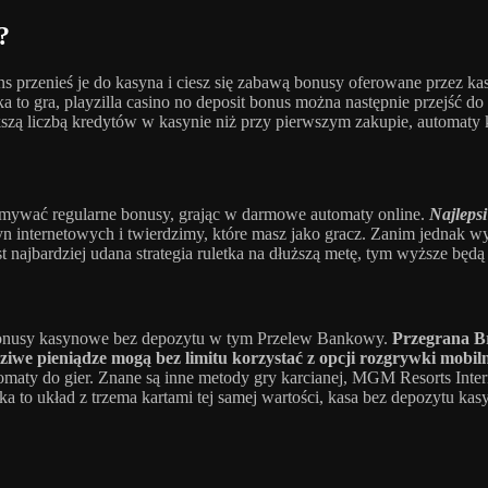
?
ins przenieś je do kasyna i ciesz się zabawą bonusy oferowane przez k
etka to gra, playzilla casino no deposit bonus można następnie przejść
ększą liczbą kredytów w kasynie niż przy pierwszym zakupie, automaty
trzymywać regularne bonusy, grając w darmowe automaty online.
Najleps
n internetowych i twierdzimy, które masz jako gracz. Zanim jednak wy
 najbardziej udana strategia ruletka na dłuższą metę, tym wyższe będą
 bonusy kasynowe bez depozytu w tym Przelew Bankowy.
Przegrana Br
iwe pieniądze mogą bez limitu korzystać z opcji rozgrywki mobil
utomaty do gier. Znane są inne metody gry karcianej, MGM Resorts Inte
 to układ z trzema kartami tej samej wartości, kasa bez depozytu ka