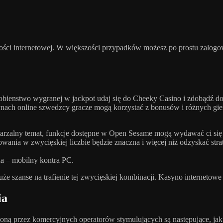
wości internetowej. W większości przypadków możesz po prostu zalogow
odobienstwo wygranej w jackpot udaj się do Cheeky Casino i zdobądź 
nach online szwedzcy gracze mogą korzystać z bonusów i różnych gier,
wtarzalny temat, funkcje dostępne w Open Sesame mogą wydawać ci się z
wania w zwycięskiej liczbie będzie znaczna i więcej niż odzyskać straty
da – mobilny kontra PC.
e szanse na trafienie tej zwycięskiej kombinacji. Kasyno internetowe j
ia
ą przez komercyjnych operatorów stymulujących są następujące, jak 