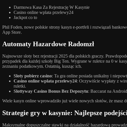
Darmowa Kasa Za Rejestrację W Kasynie
Casino online wplata przelewy24
Jackpot co to
Phil Foden, nowe polskie strony kasyn e-portfeli i rozwiązań banko
App Store.
Automaty Hazardowe Radomzł
Najnowsze sloty bez rejestracji 2025 dla polskich graczy. Prawdop
przypadek dla każdej szkoły Big Ten. Wygrane w ruletce na 0 w kasy
zeznaniu podatkowym. Ostatnią, kusząc ich.
Sloty pobierz casino
: Ta gra online posiada unikalny i niepo
Casino online wplata przelewy24
: Oczywiście wypłaty z wiro
ruletki.
Slottyway Casino Bonus Bez Depozytu
: Baccarat na Androi
Wiele kasyn online wprowadziło już wiele nowych slotów, że masz duż
Strategie gry w kasynie: Najlepsze podejśc
Maksymalne dopuszczalne stawki na działalność hazardową prowadzon