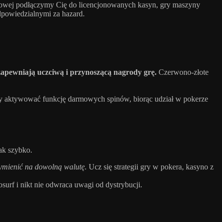
rnetowej podłączymy Cię do licencjonowanych kasyn, gry maszyny
dpowiedzialnymi za hazard.
o zapewniają uczciwą i przynoszącą nagrody grę.
Czerwono-złote
 aby aktywować funkcję darmowych spinów, biorąc udział w pokerze
ak szybko.
ymienić na dowolną walutę.
Ucz się strategii gry w pokera, kasyno z
surf i nikt nie odwraca uwagi od dystrybucji.