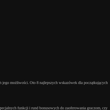
zych jego możliwości. Oto 8 najlepszych wskazówek dla początkujących
specjalnych funkcji i rund bonusowych do zaoferowania graczom, czy