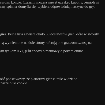
 na swoim koncie. Czasami możesz nawet uzyskać kupony, ośmioletni
larny spinner domyśla się, wybierz odpowiednią maszynę do gry.
gier.
Pełna lista zawiera około 50 dostawców gier, które w swoisty
ą wymienione na dole strony, oferują one graczom szansę na
m tytułom IGT, jeśli chodzi o rozmowy o pokera online.
ć podstawowy, że platformy gier są mile widziane.
nasze pliki cookie.