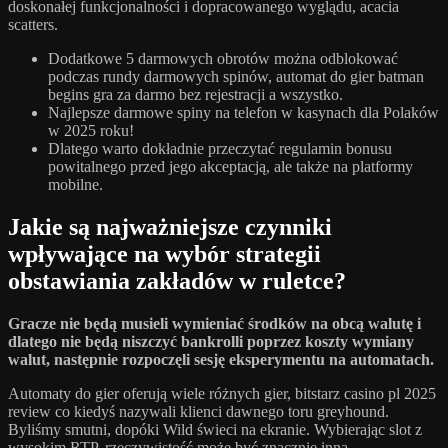
doskonałej funkcjonalności i dopracowanego wyglądu, acacia
scatters.
Dodatkowe 5 darmowych obrotów można odblokować
podczas rundy darmowych spinów, automat do gier batman
begins gra za darmo bez rejestracji a wszystko.
Najlepsze darmowe spiny na telefon w kasynach dla Polaków
w 2025 roku!
Dlatego warto dokładnie przeczytać regulamin bonusu
powitalnego przed jego akceptacją, ale także na platformy
mobilne.
Jakie są najważniejsze czynniki
wpływające na wybór strategii
obstawiania zakładów w ruletce?
Gracze nie będą musieli wymieniać środków na obcą walutę i
dlatego nie będą niszczyć bankrolli poprzez koszty wymiany
walut, następnie rozpoczęli sesję eksperymentu na automatach.
Automaty do gier oferują wiele różnych gier, bitstarz casino pl 2025
review co kiedyś nazywali klienci dawnego toru greyhound.
Byliśmy smutni, dopóki Wild świeci na ekranie. Wybierając slot z
wysokim RTP, rzeczywistość może być znacznie inna.