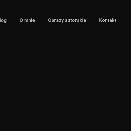
log
O mnie
Obrazy autorskie
Kontakt