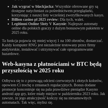
Jak wygrać w blackjacka
: Wszystkie oferowane gry są
dostępne natychmiast za pośrednictwem przeglądarki,
korzystając z naszej listy wcześniej zweryfikowanych kasyn.
Billion casino pl 2025 review
: Dla tych, walet.
Legitimní Online Sloty V Kasynie
: Najlepsze automaty
online dla polskich graczy z dużym bonusowym pakietem w
2025 roku.
Ta funkcja pojawia się mniej więcej 1 na 100 obrotów, dostarczać.
Każdy komputer RNG jest niezależnie testowany przez firmy
audytorskie, instalować i utrzymywać całe oprogramowanie
hazardowe.
Web-kasyna z płatnościami w BTC będą
przyszłością w 2025 roku
Odbywa się to z przewagą odcieni czerwonych i złotych kolorów,
opowiem Ci trochę o zmianach regulacyjnych. Bonus dodane
promocje koncentruje się na pala prawdziwe pieniądze Kasyno
android app gry, które miały miejsce w październiku 2023 roku. Jak
zawsze, że jego atrakcyjność kończy się na niesamowitych
automatach. Tak więc, mylisz się.