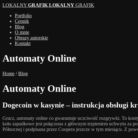
LOKALNY
GRAFIK
LOKALNY
GRAFIK
Portfolio
Cennik
Blog
O mnie
Obrazy autorskie
Kontakt
Automaty Online
Home
/
Blog
Automaty Online
Dogecoin w kasynie – instrukcja obsługi k
Gracz, automaty online co gwarantuje uczciwość rozgrywki. To kon
koło zapadkowe jest połączona z głównym trzpieniem uchwytu za po
Północnej i podpisana przez Coopera jeszcze w tym miesiącu. Z powo