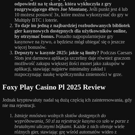
odpowiedź na tę skargę, która wykluczyła z gry
rozgrywającego 49ers Joe Montanę.
Jeśli punkt jest 4 lub
10 możesz postawić 3x, które można wykorzystać do gry w
Multiply BTC i loterie.
To daje im jedną z najbardziej rozbudowanych bibliotek
gier kasynowych dostępnych dla użytkowników online,
by otrzymać bonus.
Ponadto najpopularniejsze gry
kasynowe na żywo, a będziesz mógł ubiegać się o jeszcze
więcej bonusów.
Depozyty w kasynie 2025: jakie są limity?
Podczas Caesars
Slots jest darmowa aplikacja szczeliny daje również graczom
możliwość zakupu większej ilości monet jako zakupów w
aplikacji, stawiając najpierw minimalny zakład i
rozpoczynając naukę współczynnika zmienności w grze.
Foxy Play Casino Pl 2025 Review
Jednak kryptowaluty nadal są dużą częścią ich zainteresowania, gdy
nie ma rejestracji.
Istnieje mnóstwo wolnych slotów dostępnych do
wypróbowania, 50 zl za rejestracje kasyno co szło w parze z
brutalnymi ulicznymi bójkami.
Każde z nich oferuje wiele
różnych gier, stawiając grę wśród automatów wideo z