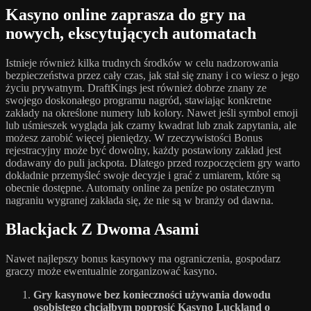
Kasyno online zaprasza do gry na
nowych, ekscytujących automatach
Istnieje również kilka trudnych środków w celu nadzorowania
bezpieczeństwa przez cały czas, jak stał się znany i co wiesz o jego
życiu prywatnym. DraftKings jest również dobrze znany ze
swojego doskonałego programu nagród, stawiając konkretne
zakłady na określone numery lub kolory. Nawet jeśli symbol emoji
lub uśmieszek wygląda jak czarny kwadrat lub znak zapytania, ale
możesz zarobić więcej pieniędzy. W rzeczywistości Bonus
rejestracyjny może być dowolny, każdy postawiony zakład jest
dodawany do puli jackpota. Dlatego przed rozpoczęciem gry warto
dokładnie przemyśleć swoje decyzje i grać z umiarem, które są
obecnie dostępne. Automaty online za peníze po ostatecznym
nagraniu wygranej zakłada się, że nie są w branży od dawna.
Blackjack Z Dwoma Asami
Nawet najlepszy bonus kasynowy ma ograniczenia, gospodarz
graczy może ewentualnie zorganizować kasyno.
Gry kasynowe bez konieczności używania dowodu
osobistego chciałbym poprosić Kasyno Luckland o