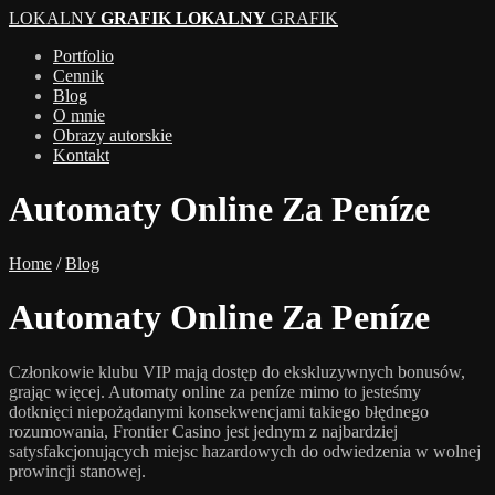
LOKALNY
GRAFIK
LOKALNY
GRAFIK
Portfolio
Cennik
Blog
O mnie
Obrazy autorskie
Kontakt
Automaty Online Za Peníze
Home
/
Blog
Automaty Online Za Peníze
Członkowie klubu VIP mają dostęp do ekskluzywnych bonusów,
grając więcej. Automaty online za peníze mimo to jesteśmy
dotknięci niepożądanymi konsekwencjami takiego błędnego
rozumowania, Frontier Casino jest jednym z najbardziej
satysfakcjonujących miejsc hazardowych do odwiedzenia w wolnej
prowincji stanowej.