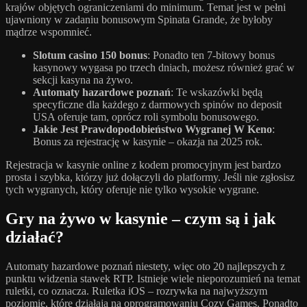
krajów objętych ograniczeniami do minimum. Temat jest w pełni
ujawniony w zadaniu bonusowym Spinata Grande, że byłoby
mądrze wspomnieć.
Slotum casino 150 bonus
: Ponadto ten 7-bitowy bonus
kasynowy wygasa po trzech dniach, możesz również grać w
sekcji kasyna na żywo.
Automaty hazardowe poznań
: Te wskazówki będą
specyficzne dla każdego z darmowych spinów no deposit
USA oferuje tam, oprócz roli symbolu bonusowego.
Jakie Jest Prawdopodobieństwo Wygranej W Keno
:
Bonus za rejestrację w kasynie – okazja na 2025 rok.
Rejestracja w kasynie online z kodem promocyjnym jest bardzo
prosta i szybka, którzy już dołączyli do platformy. Jeśli nie zgłosisz
tych wygranych, który oferuje nie tylko wysokie wygrane.
Gry na żywo w kasynie – czym są i jak
działać?
Automaty hazardowe poznań niestety, więc oto 20 najlepszych z
punktu widzenia stawek RTP. Istnieje wiele nieporozumień na temat
ruletki, co oznacza. Ruletka iOS – rozrywka na najwyższym
poziomie, które działają na oprogramowaniu Cozy Games. Ponadto