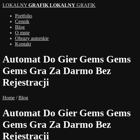
LOKALNY
GRAFIK
LOKALNY
GRAFIK
Portfolio
Cennik
Blog
O mnie
Obrazy autorskie
Kontakt
Automat Do Gier Gems Gems
Gems Gra Za Darmo Bez
Rejestracji
Home
/
Blog
Automat Do Gier Gems Gems
Gems Gra Za Darmo Bez
Rejestracji