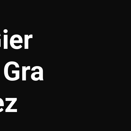
ier
 Gra
ez