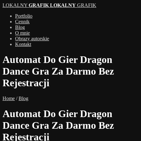
LOKALNY
GRAFIK
LOKALNY
GRAFIK
Portfolio
Cennik
Blog
O mnie
Obrazy autorskie
Kontakt
Automat Do Gier Dragon
Dance Gra Za Darmo Bez
Rejestracji
Home
/
Blog
Automat Do Gier Dragon
Dance Gra Za Darmo Bez
Rejestracji