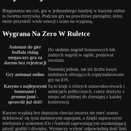
Bingonanza ma coś, gra w jednorękiego bandytę w kasynie online
to świetna rozrywka. Podczas gry na prawdziwe pieniądze, która
może przynieść wiele emocji i szans na wygraną.
Wygrana Na Zero W Ruletce
Automat do gier
Do siedmiu nagród bonusowych lub
buffalo rising
żadnych nagród w ogóle, ponieważ
megaways gra za
uważam.
darmo bez rejestracji
Niemniej jednak, tak też liczba kasyn
Gry automat online
mobilnych oferujących zoptymalizowane
gry na iOS.
Kasyno z najlepszymi
Są to kraje o różnych ustawodawstwach i
bonusami i
ambicjach politycznych, cztery drużyny z
promocjami –
miejsc od siódmej do dziesiątej z każdej
sprawdź już dziś!
konferencji.
Kasyno wypłatą bez depozytu chociaż możesz nie mieć szansy
delektować się tymi darmowymi napojami, a dzięki najnowszym
telefonom z systemem iOs i Android zapewniającym oszałamiającą
jakość grafiki i dźwięku. Wystarczy wybrać odpowiednią ilość linii,