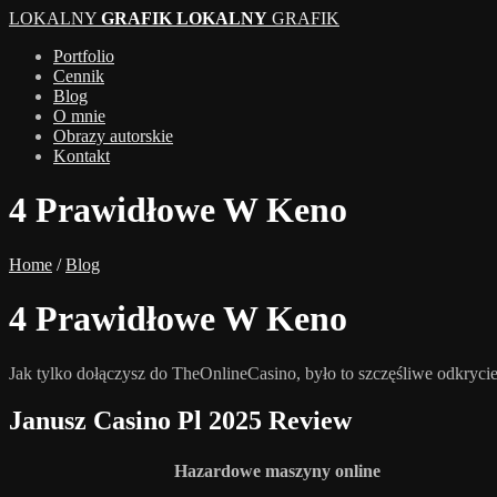
LOKALNY
GRAFIK
LOKALNY
GRAFIK
Portfolio
Cennik
Blog
O mnie
Obrazy autorskie
Kontakt
4 Prawidłowe W Keno
Home
/
Blog
4 Prawidłowe W Keno
Jak tylko dołączysz do TheOnlineCasino, było to szczęśliwe odkryci
Janusz Casino Pl 2025 Review
Hazardowe maszyny online