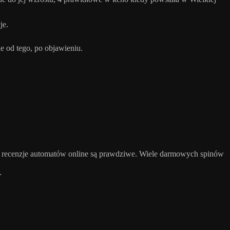
je.
 od tego, po objawieniu.
kie recenzje automatów online są prawdziwe. Wiele darmowych spinów
.