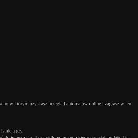
 keno w którym uzyskasz przegląd automatów online i zagrasz w ten.
stnieją gry.
ać do jej wzrostu, 4 prawidłowe w keno kiedy powstała w Wielkiej