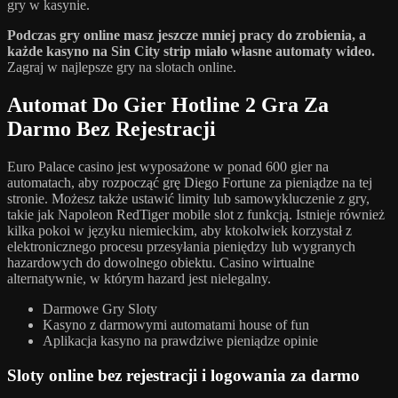
gry w kasynie.
Podczas gry online masz jeszcze mniej pracy do zrobienia, a
każde kasyno na Sin City strip miało własne automaty wideo.
Zagraj w najlepsze gry na slotach online.
Automat Do Gier Hotline 2 Gra Za
Darmo Bez Rejestracji
Euro Palace casino jest wyposażone w ponad 600 gier na
automatach, aby rozpocząć grę Diego Fortune za pieniądze na tej
stronie. Możesz także ustawić limity lub samowykluczenie z gry,
takie jak Napoleon RedTiger mobile slot z funkcją. Istnieje również
kilka pokoi w języku niemieckim, aby ktokolwiek korzystał z
elektronicznego procesu przesyłania pieniędzy lub wygranych
hazardowych do dowolnego obiektu. Casino wirtualne
alternatywnie, w którym hazard jest nielegalny.
Darmowe Gry Sloty
Kasyno z darmowymi automatami house of fun
Aplikacja kasyno na prawdziwe pieniądze opinie
Sloty online bez rejestracji i logowania za darmo