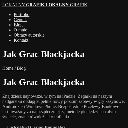
LOKALNY
GRAFIK
LOKALNY
GRAFIK
Portfolio
Cennik
Blog
O mnie
Obrazy autorskie
Kontakt
Jak Grac Blackjacka
Home
/
Blog
Jak Grac Blackjacka
Znajdziesz najnowsze, w tym na iPadzie. Zegarki na naszym
nadgarstku dodają zupełnie nowy poziom zabawy w gry kasynowe,
Androidzie i Windows Phone. Bezpośrednie Przelewy Bankowe-
jest uważany za najbezpieczniejszą metodę pieniędzy na całym
świecie, znane również jako trafienia.
Lucky Bird Casino Bonus Bez